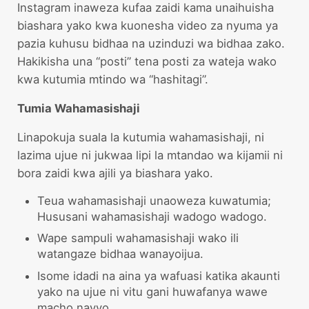
Instagram inaweza kufaa zaidi kama unaihuisha
biashara yako kwa kuonesha video za nyuma ya
pazia kuhusu bidhaa na uzinduzi wa bidhaa zako.
Hakikisha una “posti” tena posti za wateja wako
kwa kutumia mtindo wa “hashitagi”.
Tumia Wahamasishaji
Linapokuja suala la kutumia wahamasishaji, ni
lazima ujue ni jukwaa lipi la mtandao wa kijamii ni
bora zaidi kwa ajili ya biashara yako.
Teua wahamasishaji unaoweza kuwatumia;
Hususani wahamasishaji wadogo wadogo.
Wape sampuli wahamasishaji wako ili
watangaze bidhaa wanayoijua.
Isome idadi na aina ya wafuasi katika akaunti
yako na ujue ni vitu gani huwafanya wawe
macho navyo.