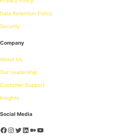
Privacy Policy
Data Retention Policy
Security
Company
About Us
Our Leadership
Customer Support
Insights
Social Media
Facebook
Instagram
Twitter
LinkedIn
Medium
YouTube