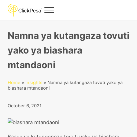
Skip to main content
Skip to header right navigation
Skip to site footer
Menu
ClickPesa
Financial Solutions
Namna ya kutangaza tovuti
yako ya biashara
mtandaoni
Home
»
Insights
»
Namna ya kutangaza tovuti yako ya
biashara mtandaoni
October 6, 2021
Baada ya kutengeneza tovuti yako ya biashara