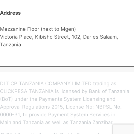
Address
Mezzanine Floor (next to Mgen)
Victoria Place, Kibisho Street, 102, Dar es Salaam,
Tanzania
DLT CP TANZANIA COMPANY LIMITED trading as
CLICKPESA TANZANIA is licensed by Bank of Tanzania
(BoT) under the Payments System Licensing and
Approval Regulations 2015, License No: NBPSL No.
0000-31, to provide Payment System Services in
Mainland Tanzania as well as Tanzania Zanzibar.