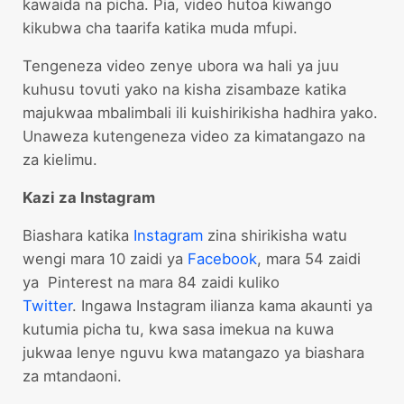
kawaida na picha. Pia, video hutoa kiwango
kikubwa cha taarifa katika muda mfupi.
Tengeneza video zenye ubora wa hali ya juu
kuhusu tovuti yako na kisha zisambaze katika
majukwaa mbalimbali ili kuishirikisha hadhira yako.
Unaweza kutengeneza video za kimatangazo na
za kielimu.
Kazi za Instagram
Biashara katika
Instagram
zina shirikisha watu
wengi mara 10 zaidi ya
Facebook
, mara 54 zaidi
ya Pinterest na mara 84 zaidi kuliko
Twitter
. Ingawa Instagram ilianza kama akaunti ya
kutumia picha tu, kwa sasa imekua na kuwa
jukwaa lenye nguvu kwa matangazo ya biashara
za mtandaoni.