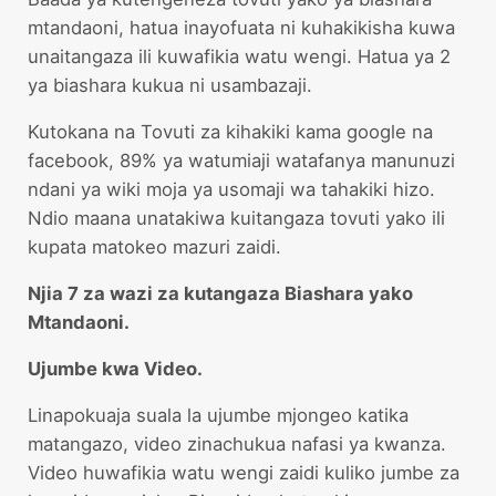
mtandaoni, hatua inayofuata ni kuhakikisha kuwa
unaitangaza ili kuwafikia watu wengi. Hatua ya 2
ya biashara kukua ni usambazaji.
Kutokana na Tovuti za kihakiki kama google na
facebook, 89% ya watumiaji watafanya manunuzi
ndani ya wiki moja ya usomaji wa tahakiki hizo.
Ndio maana unatakiwa kuitangaza tovuti yako ili
kupata matokeo mazuri zaidi.
Njia 7 za wazi za kutangaza Biashara yako
Mtandaoni.
Ujumbe kwa Video.
Linapokuaja suala la ujumbe mjongeo katika
matangazo, video zinachukua nafasi ya kwanza.
Video huwafikia watu wengi zaidi kuliko jumbe za