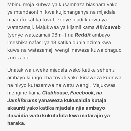
Mbinu moja kubwa ya kusambaza biashara yako
ya mtandaoni ni kwa kujichanganya na mijadala
maarufu katika tovuti zenye idadi kubwa ya
watazamaji. Majukwaa ya kijamii kama
Africaweb
(yenye watazamaji 98m+) na
Reddit
ambayo
imeshika nafasi ya 18 katika dunia nzima kwa
kuwa na watazamaji wengi inaweza kuwa chaguo
zuri zaidi.
Unatakiwa uweke mjadala wako katika sehemu
ambayo kiungo cha tovuti yako kinaweza kuonwa
na hivyo kutazamwa na watu wengi. Majukwaa
mengine kama
Clubhouse, Facebook, na
Jamiiforums
yanaweza kukusaidia kutaja
akaunti yako katika mjadala njia ambayo
itasaidia watu kukutafuta kwa matarajio ya
haraka.